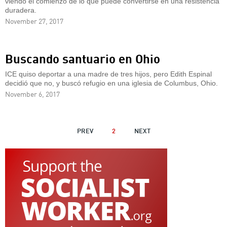
viendo el comienzo de lo que puede convertirse en una resistencia
duradera.
November 27, 2017
Buscando santuario en Ohio
ICE quiso deportar a una madre de tres hijos, pero Edith Espinal
decidió que no, y buscó refugio en una iglesia de Columbus, Ohio.
November 6, 2017
PAGINATION
PREVIOUS
PREV
2
NEXT
NEXT
PAGE
PAGE